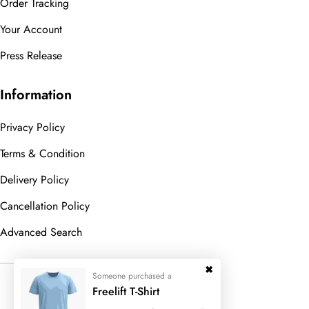
Order Tracking
Your Account
Press Release
Information
Privacy Policy
Terms & Condition
Delivery Policy
Cancellation Policy
Advanced Search
Someone purchased a
© 2023
Wedesigntech.
All Rights
Freelift T-Shirt
Reserved