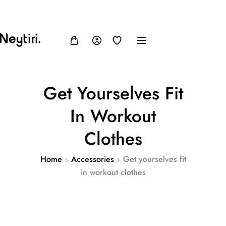
FB
IN
TW
USD, $
Get Yourselves Fit
In Workout
Clothes
Home
Accessories
Get yourselves fit
in workout clothes