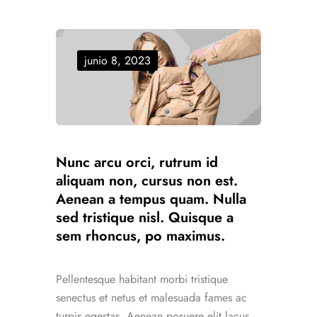
junio 8, 2023
Nunc arcu orci, rutrum id
aliquam non, cursus non est.
Aenean a tempus quam. Nulla
sed tristique nisl. Quisque a
sem rhoncus, po maximus.
Pellentesque habitant morbi tristique
senectus et netus et malesuada fames ac
turpis egestas. Aenean posuere elit lacus,