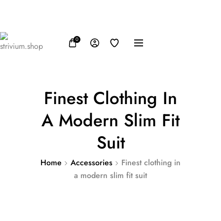
FB
IN
TW
USD, $
0
Finest Clothing In
A Modern Slim Fit
Suit
Home
Accessories
Finest clothing in
a modern slim fit suit